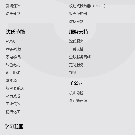
新闻媒体
板翅式换热器（PFHE）
沈氏节能
板壳换热器
微反应器
沈氏节能
服务支持
HVAC
沈氏服务
冷链/冷藏
下载文档
家电/食品
全球服务网络
绿色电力
定制服务
海工船舶
视频
氢能源
子公司
航空 & 航天
杭州微控
动力总成
浙江微智源
工业气体
精细化工
学习我国