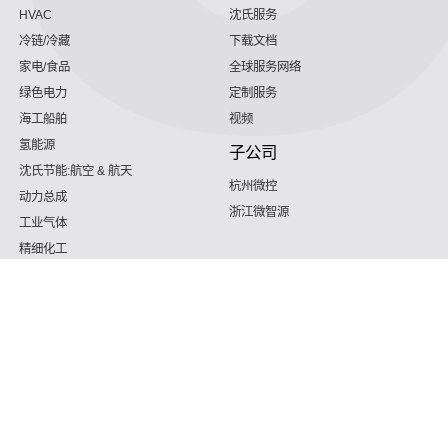
HVAC
沈氏服务
冷链/冷藏
下载文档
家电/食品
全球服务网络
绿色电力
定制服务
海工船舶
视频
氢能源
子公司
沈氏节能:航空 & 航天
杭州微控
动力总成
浙江微智源
工业气体
精细化工
认知咱们
售后服务电语
187 5820 8828 （微信公众号同号）