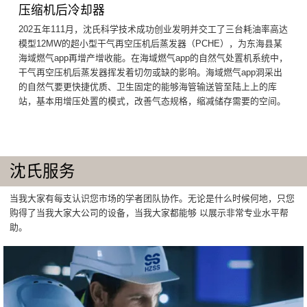
压缩机后冷却器
202五年111月，沈氏科学技术成功创业发明并交工了三台耗油率高达
模型12MW的超小型干气再空压机后蒸发器（PCHE），为东海县某
海域燃气app再增产增收能。在海域燃气app的自然气处置机系统中，
干气再空压机后蒸发器挥发着切勿或缺的影响。海域燃气app洞采出
的自然气要更快捷优质、卫生固定的能够海管输送管至陆上上的库
站，基本用增压处置的模式，改善气态规格，缩减储存需要的空间。
沈氏服务
当我大家有每支认识您市场的学者团队协作。无论是什么时候何地，只您
购得了当我大家大公司的设备，当我大家都能够 以展示非常专业水平帮
助。