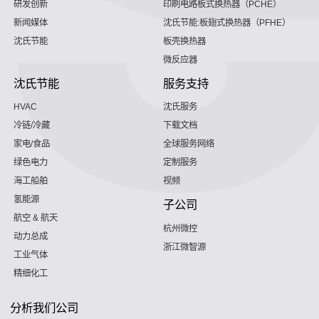
研发创新
印刷电路板式换热器（PCHE）
新闻媒体
沈氏节能:板翅式换热器（PFHE）
沈氏节能
板壳换热器
微反应器
沈氏节能
服务支持
HVAC
沈氏服务
冷链/冷藏
下载文档
家电/食品
全球服务网络
绿色电力
定制服务
海工船舶
视频
氢能源
子公司
航空 & 航天
杭州微控
动力总成
浙江微智源
工业气体
精细化工
分析我们公司