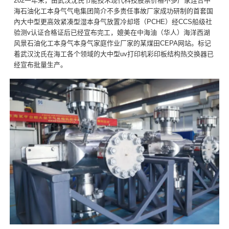
202一年末，由武汉沈氏节能技术现代科技股票价格不多厂家连合中
海石油化工本身气气电集团简介不多责任事故厂家成功研制的首套国
內大中型更高效紧凑型湿本身气放置冷却塔（PCHE）经CCS船级社
验测v认证合格证后已经宣布完工，媲美在中海油（华人）海洋西湖
风景石油化工本身气本身气家庭作业厂家的某煤田CEPA网站。标记
着武汉沈氏在海工各个领域的大中型uv打印机彩印板结构热交换器已
经宣布批量生产。