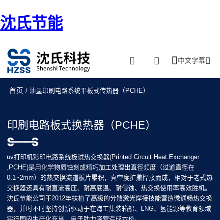
沈氏节能
中文字幕
首页
/ 油墨印刷电路系统平板式传热器（PCHE）
印刷电路板式换热器（PCHE）
uv打印机彩印电路系统板试热交换器(Printed Circuit Heat Exchanger
,PCHE)是用化学物质蚀刻或精巧加工处理出直徑频度（过道直徑在
0.1~2mm）的热交换流道板片累积，真空度扩撒悍接而成，相对于老式热
交换器还具有耐直流高压、耐高底温、耐侵蚀、热交换使用率高效胜机。
沈氏节能公司于2012年扶植了高级的分散激光焊接技能营造微通畅热交换
器，并时不时坚持创新驱动于在海工集装箱船、LNG、氢能源等教育领域
实行国内生产化充当，电子助力降营造成本价。