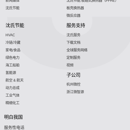
新闻媒体
沈氏节能:板翅式换热器（PFHE）
沈氏节能
板壳换热器
微反应器
沈氏节能
服务支持
HVAC
沈氏服务
冷链/冷藏
下载文档
家电/食品
全球服务网络
绿色电力
定制服务
海工船舶
视频
氢能源
子公司
航空 & 航天
杭州微控
动力总成
浙江微智源
工业气体
精细化工
明白我国
服务性电话