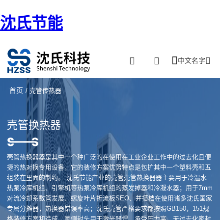
沈氏节能
中文名字
首页
/ 壳管传热器
壳管换热器
壳管热换器器是其中一个种广泛的在使用在工业企业工作中的过去化且便
捷的热对换专用设备，它的装修方案优势特点是包扩其中一个塑料壳和五
组装在里面的制约。 沈氏节能产业的壳管壳管热换器器主要用于冷温水
热泵冷库机组、引擎机等热泵冷库机组的蒸发掉器和冷凝水器；用于7mm
对流冷却系数管发展、螺旋叶片折流板SEO、并搭档在使用诸多沈氏国家
专属分摊器，热换器错误率高；沈氏壳管严格要求都按照GB150，151规
格装修方案和造成、氟侧封头用于激光器焊，承受压力高，无过去化密封