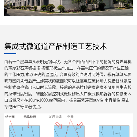
集成式微通道产品制造工艺技术
由若干个层单单从表明无锯齿状、无各个凹凸凸凹不平的情况的有差异机
的薄厚彩石薄钢板 割槽和形状生产加工，在高电压气的情况下产生正确
的工作压力,索取正确的温湿度, 合理有效的准确时间凭借，彩石单单从表
明范围内凭借后产生蜂窝状的截面积可以让高电压流体动力凭借智能家居
控制式微检修出入口时无流露，接后的產品拉伸密度密度不降到原生态板
的拉伸密度密度，智能家居控制式微检修出入口板式换热器器的检修出入
口当量尺寸在10μm-1000μm范围内，极具高紧凑型suv性,小容量性,高击
穿电压性等显著优点。