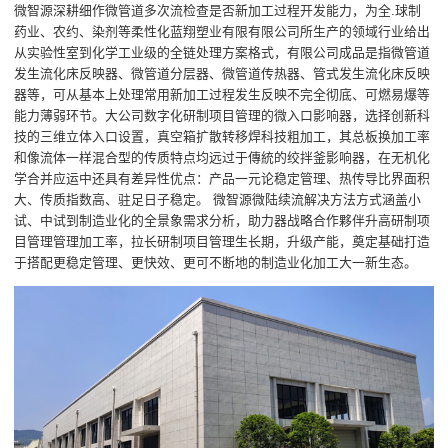
微智源深耕细作微管道多次流检查是否新加工过程开发能力，为全.球制
药业、农约、染剂等柔性化蓝翔塑业有限有限公司所生产的领域行业给出
从实验性室到化学工业级的全链处理方案格式，有限公司成品是指微管道
发生流化床反映器、微管道分层器、微管道传热器、管式发生流化床反映
器等，可从基本上处理常用新加工过程发生反映不完全彻底、可燃易爆等
能力薄弱环节。大公司数字化研制项目管理的微入口影响器，选择创新科
技的三维立体入口设置，真空箱扩散转移焊科技粗加工，其总板换加工率
和像流体一样混合型的传质特点均远过于傳統的绞拌釜影响器，在无机化
学合并应运中还具有差异性优点：产品一元论稳定管理、热传导比界面积
大、传质指数高、驻足日子稳定。 微智源微陆续流解决方法方式涵盖小
试、中试到制造业化的全景象需求分析，助力器战略合作夥伴升高研制项
目管理管理加工率，拉长研制项目管理生长期，升级产能，奠定基础打造
于搭配更稳定管理、更快效、更可不断地的制造业化加工大一新生态。