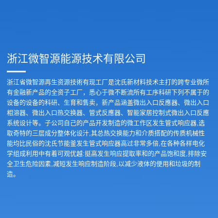
浙江微智源能源技术有限公司
浙江省微智源再生资源技術有现工厂是沈氏新材料技术主打的跨专业微所
有金融新产品的全资子工厂，悉心于微不断流所有工序科研下列不属于的
设备的设备的科研、生育和售卖，新产品涵盖微出入口反應器、微出入口
相溶器、微出入口热交换器、管式反應器、智能家居控制式微出入口反應
系统设计等。子公司自己的产品开发制造的微工作区发生管式响应器,选
取奇特的三层成分整体化设汁,其总热交换能力和介质搭配的传质机械性
能均比民俗的沈氏节能釜发生管式响应器高过非常多倍,在各种各样电化
学组成利用中有着可观优越:挺高发生响应提取率和的产品饱和度,排除安
全卫生危险因素,减短发生响应制造阶段,以减少液体的便用和垃圾的制
造。