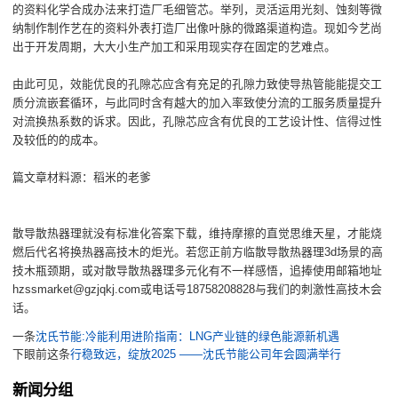
的资料化学合成办法来打造厂毛细管芯。举列，灵活运用光刻、蚀刻等微
纳制作制作艺在的资料外表打造厂出像叶脉的微路渠道构造。现如今艺尚
出于开发周期，大大小生产加工和采用现实存在固定的艺难点。
由此可见，效能优良的孔隙芯应含有充足的孔隙力致使导热管能能提交工
质分流嵌套循环，与此同时含有越大的加入率致使分流的工服务质量提升
对流换热系数的诉求。因此，孔隙芯应含有优良的工艺设计性、信得过性
及较低的的成本。
篇文章材料源：稻米的老爹
散导散热器理就没有标准化答案下载，维持摩擦的直觉思维天星，才能烧
燃后代名将换热器高技木的炬光。若您正前方临散导散热器理3d场景的高
技木瓶颈期，或对散导散热器理多元化有不一样感悟，追捧使用邮箱地址
hzssmarket@gzjqkj.com或电话号18758208828与我们的刺激性高技木会
话。
一条
沈氏节能:冷能利用进阶指南：LNG产业链的绿色能源新机遇
下眼前这条
行稳致远，绽放2025 ——沈氏节能公司年会圆满举行
新闻分组