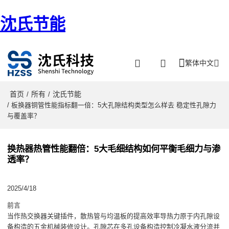
沈氏节能
繁体中文
首页
所有
沈氏节能
/
/
/ 板换器铜管性能指标翻一倍：5大孔隙结构类型怎么样去 稳定性孔隙力
与覆盖率？
换热器热管性能翻倍：5大毛细结构如何平衡毛细力与渗
透率？
2025/4/18
前言
当作热交换器关键插件，散热管与均温板的提高效率导热力原于内孔隙设
备构造的五金机械装修设计。孔隙芯在多孔设备构造控制冷凝水液分流并