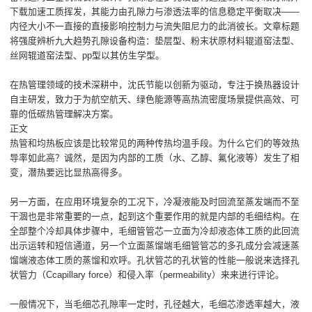
下载加速工质挥发，其能力由孔隙力与渗透法率的信息稳定平衡取决——
内径大小不一直接的直接影响控制力与流失阻尼力的此消彼长。文章标题
将强度辨析九大趋势孔隙设备构造：垫层型、粉末状原材料辊道窑法型、
丝网辊道窑法型、pp型以其仿生学型。
在热管理领域的技术深耕中，沈氏节能以创新为驱动，专注于换热器设计
自主研发，致力于为航空航天、绿色能源等高热流密度场景提供高效、可
靠的低碳热管理解决方案。
正文
热管和均热板应该是比较常见的两种传热均温手段。为什么它们的等效热
导率如此高？诚然，是因为内部的工质（水、乙醇、氟化液等）发生了相
变，潜热要远比显热高得多。
另一方面，在应用环境复杂的工况下，冷凝液能及时回流至蒸发端而不至
干涸也是非常重要的一点，起到这个重要作用的就是内部的毛细结构。在
全部整个冷却具体步骤中，毛细管管芯一立面为冷却液态体工质的此回流
出示运转和短信通道，另一个立面蒸馏端毛细管管芯的多孔成分会减速蒸
馏端液态体工质的蒸馏和欢呼。孔状管芯的孔状管的性能一般说来选择孔
状管力（Ccapillary force）和侵入率（permeability）来来进行评论。
一般情况下，当毛细芯孔隙率一定时，孔径越大，毛细芯渗透率越大，液