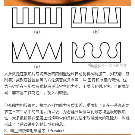
大多数是在散热片或均热板的内侧壁经过自动化机械精加工（如铣削、铣
削等）或耐腐蚀蚀刻等的方法演变成具有着一些 图行和厚度的管沟。优
势与劣势在与垫层形式粘液逆流空气阻力小，工质嵌套循环快。且形式简
易，非常易工作制造厂，投入相较低。
但孔隙力相较很强，抗地心引力能力素质太差，受限制了其在一系高的要
求在日常生活中的应用。所以说，为着延长垫层型孔隙芯均温板的换热
性，大多数按照在垫层上煅烧粉尘的具体方法来取得最大的孔隙力，也就
形成了了后边讲到的黏结型孔隙芯。
2、粉尘焙烧型毛细管芯（Powder）