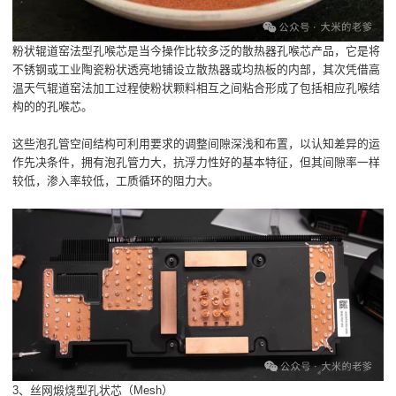
粉状辊道窑法型孔喉芯是当今操作比较多泛的散热器孔喉芯产品，它是将
不锈钢或工业陶瓷粉状透亮地铺设立散热器或均热板的内部，其次凭借高
温天气辊道窑法加工过程使粉状颗料相互之间粘合形成了包括相应孔喉结
构的的孔喉芯。
这些泡孔管空间结构可利用要求的调整间隙深浅和布置，以认知差异的运
作先决条件，拥有泡孔管力大，抗浮力性好的基本特征，但其间隙率一样
较低，渗入率较低，工质循环的阻力大。
3、丝网煅烧型孔状芯（Mesh）