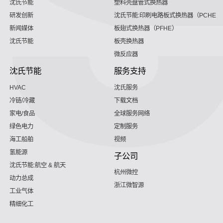
沈氏节能
塑料壳盘管式换热器
研发创新
沈氏节能:印刷电路板式换热器（PCHE）
新闻媒体
板翅式换热器（PFHE）
沈氏节能
板壳换热器
微反应器
沈氏节能
服务支持
HVAC
沈氏服务
冷链/冷藏
下载文档
家电/食品
全球服务网络
绿色电力
定制服务
海工船舶
视频
氢能源
子公司
沈氏节能:航空 & 航天
杭州微控
动力总成
浙江微智源
工业气体
精细化工