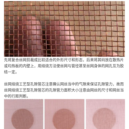
先将复合丝网剪裁成比较适合的外形尺寸和形态，后来将其码放在散热片
或均热板的内壁上，用焙烧方法使丝网与管径甚至丝网身体的网孔互为胶
结一定。
丝网焙烧工艺型孔隙管芯注意确认网丝当中的气隙来保证孔隙管力，故而
丝网焙烧工艺型孔隙管芯的孔隙管力面积大小注意由网丝的尺寸和网丝当
中的行距判断。