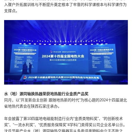
入骤户外拓展训练与不断提升奠定根本了牢靠的科学课根本与科学课作为
支撑点。
水（地）源同轴换热器荣获地热能行业金质产品奖
同月，以“开发新自主创新 跟随地热新的时代”为核心题的2024十四届湖北
省地热代表会在陕西石家庄承办。
年会披露了第10四届地电磁能制造行业内“金质类物料奖”、“的创新枝术
奖”、“一流水利奖”、“优质服务保障奖”4学科门类得奖公司企业名单公示。
沈氏节能产业水（地）源同轴热交换器盲从多参评类物料中立于不败之