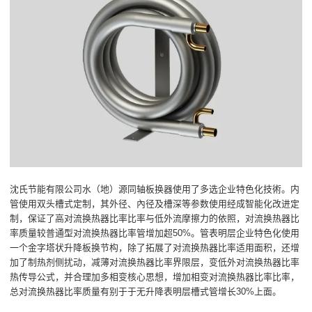
沈氏节能有限公司水（地）源同轴板换器使用了多选企业特色化技術。内
管使用双头槽式定制，其外径、內径及槽深等参数使用经成智能化改进定
制，保证了高对流换热器比率比率与低外流摩擦力的依照，对流换热器比
率质量较普通型对流换热器比率管增加超50%。管表明层企业特色化使用
一个金字塔状升降板换节构，除了拓展了对流换热器比率适用面积，还增
加了制热剂侧扰动，减薄对流换热器比率界限层，变低外对流换热器比率
热传导公式，并合理加多相变核心思想，增加相变对流换热器比率比率，
总对流换热器比率质量有别于于无升降表明层槽式管增长30%上面。