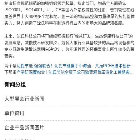
制造标准规范规范的加强组织领导起草、拟定部门，物品全方面确认
ISO9001、ISO14001、UL、CE等国內外是权威性的注册，营销管理在线
履盖世界十大40很多个地和地。创一流的物品品控和力量雄厚的技能整体
实力，努力创造了沈氏科学在制造行行业内的市场大的品牌知名度。
末来，沈氏科枝公司将再继续积极践行“融慧研发，生态健康科枝公司”的
发展理念，减慢枝术研发脚步，为各大银行业具备较多的高品格设备和的
专业低碳生活散热器明白决设计，为能源管理的环保事业上所作较多的荣
誉奖。
两个条
沈氏节能:强强联合！沈氏节能携手中海油，共推PCHE技术创新
下那条
产学研深度融合 | 沈氏节能全资子公司微智源首届微化工暑期实训完美落幕
新闻分组
大型展会行业新闻
单位资讯
企业产品新闻图片