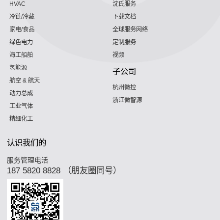
HVAC
沈氏服务
冷链/冷藏
下载文档
家电/食品
全球服务网络
绿色电力
定制服务
海工船舶
视频
氢能源
子公司
航空 & 航天
杭州微控
动力总成
浙江微智源
工业气体
精细化工
认识我们的
服务管理电活
187 5820 8828 （朋友圈同号）