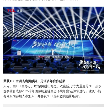
荣获TCL空调杰出贡献奖，见证多年合作成果
天内，由TCL主办方，以“聚势越山海之，双赢新几代”为重题的“TCL热水
器事业有成部2025冷年国际制造链生态环境年会”在深圳进行。沈氏节能
有限公司参加人参加人，并喜获“TCL热水器典范影响奖”。