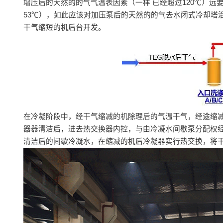
增压后的天然的的气气温表因素（一样 已经超过120℃）远
53℃），如此应该对加压泵后的天然的的气去水闭式冷却塔
干气缩短的机后台开发。
在冷凝阶段中，经干气缩减的机除理后的气温干气，经途缩
器器清洁后，进去热交换器内控，与由冷凝水间歇泵分配权
清洁后的间歇冷凝水，在缩减的机后冷凝器实行热交换，将干