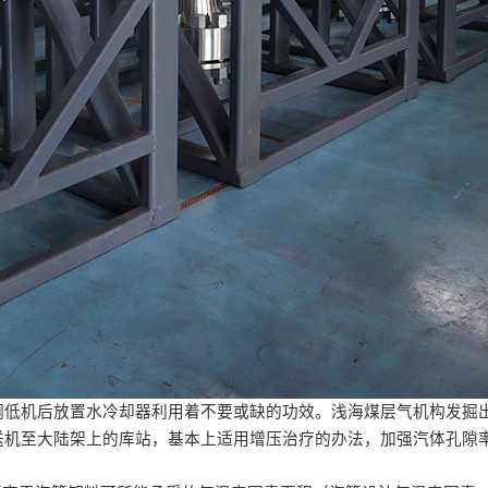
调低机后放置水冷却器利用着不要或缺的功效。浅海煤层气机构发掘
送机至大陆架上的库站，基本上适用增压治疗的办法，加强汽体孔隙