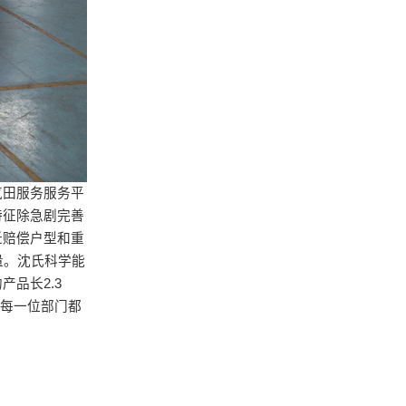
气田服务服务平
特征除急剧完善
迁赔偿户型和重
量。沈氏科学能
品长2.3
，每一位部门都