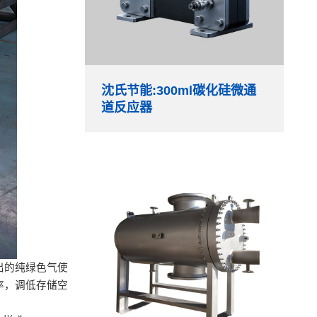
沈氏节能:300ml碳化硅微通
道反应器
出的纯绿色气使
率，调低存储空